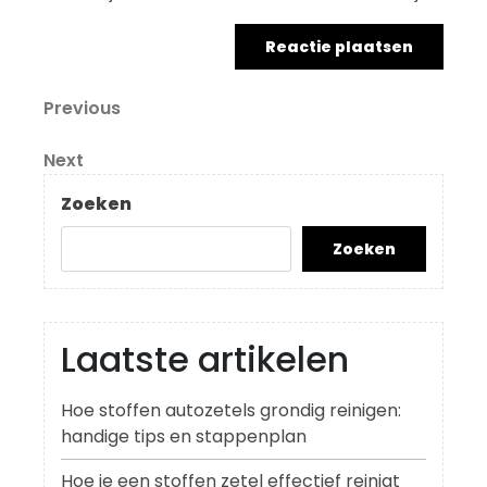
Berichtnavigatie
Previous
Previous
Post
Next
Next
Post
Zoeken
Zoeken
Laatste artikelen
Hoe stoffen autozetels grondig reinigen:
handige tips en stappenplan
Hoe je een stoffen zetel effectief reinigt