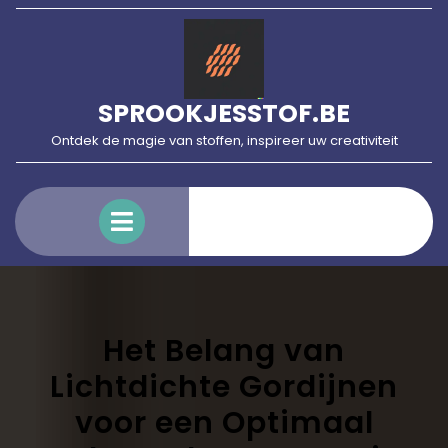
Skip
to
content
SPROOKJESSTOF.BE
Ontdek de magie van stoffen, inspireer uw creativiteit
Open
Menu
Het Belang van
Lichtdichte Gordijnen
voor een Optimaal