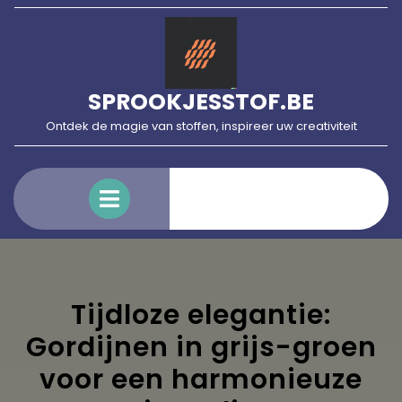
Skip
to
content
SPROOKJESSTOF.BE
Ontdek de magie van stoffen, inspireer uw creativiteit
Open
Menu
Tijdloze elegantie:
Gordijnen in grijs-groen
voor een harmonieuze