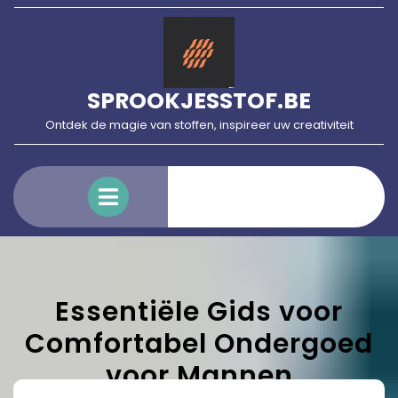
Skip
to
content
SPROOKJESSTOF.BE
Ontdek de magie van stoffen, inspireer uw creativiteit
Open
Menu
Essentiële Gids voor
Comfortabel Ondergoed
voor Mannen