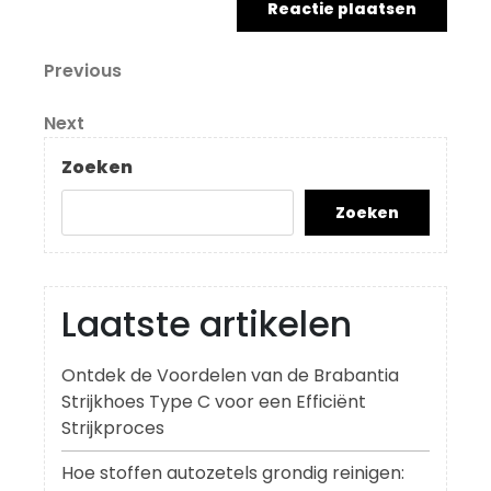
Berichtnavigatie
Previous
Previous
Post
Next
Next
Post
Zoeken
Zoeken
Laatste artikelen
Ontdek de Voordelen van de Brabantia
Strijkhoes Type C voor een Efficiënt
Strijkproces
Hoe stoffen autozetels grondig reinigen: