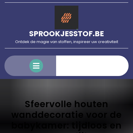
Skip
to
content
SPROOKJESSTOF.BE
Ontdek de magie van stoffen, inspireer uw creativiteit
Open
Menu
Sfeervolle houten
wanddecoratie voor de
babykamer: tijdloos en