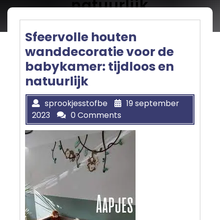
natuurlijk
Sfeervolle houten
wanddecoratie voor de
babykamer: tijdloos en
natuurlijk
sprookjesstofbe
19 september
2023
0 Comments