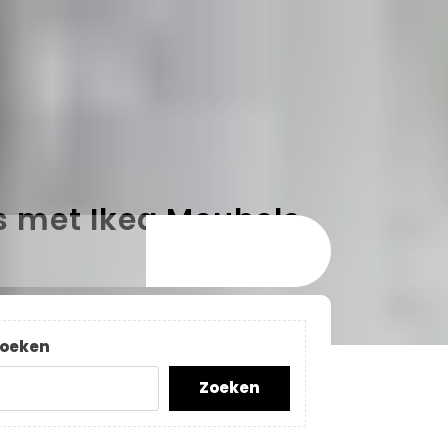
is met Ikea Meubels
oeken
Zoeken