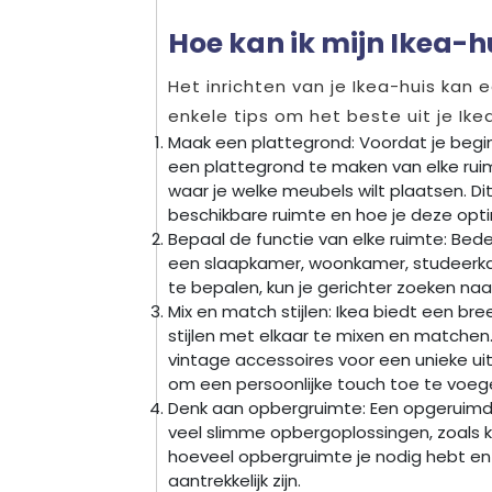
Hoe kan ik mijn Ikea-hu
Het inrichten van je Ikea-huis kan e
enkele tips om het beste uit je Ik
Maak een plattegrond: Voordat je begi
een plattegrond te maken van elke rui
waar je welke meubels wilt plaatsen. Di
beschikbare ruimte en hoe je deze opt
Bepaal de functie van elke ruimte: Beden
een slaapkamer, woonkamer, studeerka
te bepalen, kun je gerichter zoeken naa
Mix en match stijlen: Ikea biedt een bree
stijlen met elkaar te mixen en match
vintage accessoires voor een unieke uit
om een persoonlijke touch toe te voegen
Denk aan opbergruimte: Een opgeruimd h
veel slimme opbergoplossingen, zoals
hoeveel opbergruimte je nodig hebt en 
aantrekkelijk zijn.