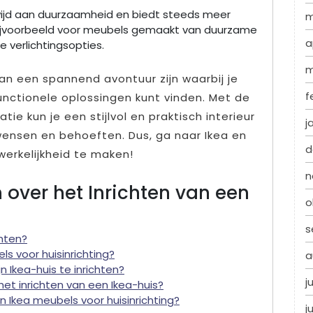
wijd aan duurzaamheid en biedt steeds meer
m
s bijvoorbeeld voor meubels gemaakt van duurzame
a
e verlichtingsopties.
m
kan een spannend avontuur zijn waarbij je
f
 functionele oplossingen kunt vinden. Met de
tie kun je een stijlvol en praktisch interieur
j
wensen en behoeften. Dus, ga naar Ikea en
d
werkelijkheid te maken!
n
 over het Inrichten van een
o
s
chten?
s voor huisinrichting?
a
n Ikea-huis te inrichten?
j
het inrichten van een Ikea-huis?
 Ikea meubels voor huisinrichting?
j