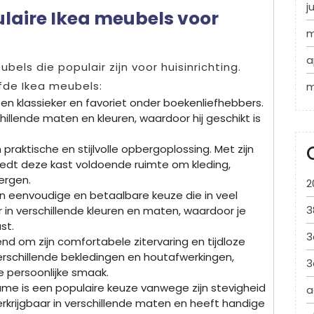
j
ulaire Ikea meubels voor
m
a
els die populair zijn voor huisinrichting.
efde Ikea meubels:
m
 een klassieker en favoriet onder boekenliefhebbers.
hillende maten en kleuren, waardoor hij geschikt is
praktische en stijlvolle opbergoplossing. Met zijn
biedt deze kast voldoende ruimte om kleding,
ergen.
2
een eenvoudige en betaalbare keuze die in veel
3
ar in verschillende kleuren en maten, waardoor je
st.
3
nd om zijn comfortabele zitervaring en tijdloze
 verschillende bekledingen en houtafwerkingen,
3
 persoonlijke smaak.
 is een populaire keuze vanwege zijn stevigheid
a
 verkrijgbaar in verschillende maten en heeft handige