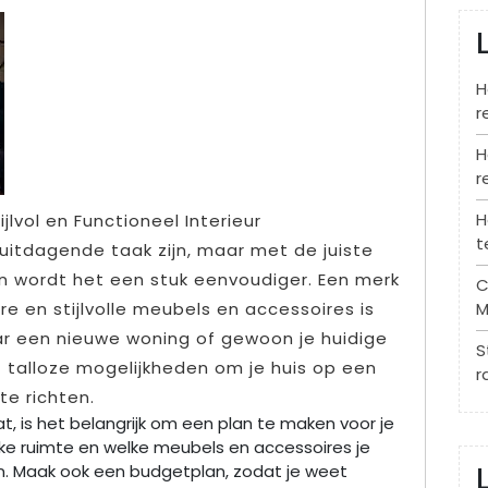
H
r
H
r
H
ijlvol en Functioneel Interieur
t
 uitdagende taak zijn, maar met de juiste
en wordt het een stuk eenvoudiger. Een merk
C
e en stijlvolle meubels en accessoires is
M
aar een nieuwe woning of gewoon je huidige
S
dt talloze mogelijkheden om je huis op een
r
te richten.
t, is het belangrijk om een plan te maken voor je
elke ruimte en welke meubels en accessoires je
en. Maak ook een budgetplan, zodat je weet