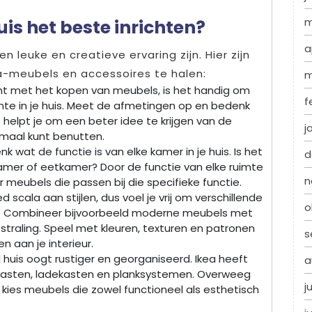
m
is het beste inrichten?
a
en leuke en creatieve ervaring zijn. Hier zijn
ea-meubels en accessoires te halen:
m
nt met het kopen van meubels, is het handig om
f
mte in je huis. Meet de afmetingen op en bedenk
t helpt je om een beter idee te krijgen van de
j
imaal kunt benutten.
k wat de functie is van elke kamer in je huis. Is het
d
mer of eetkamer? Door de functie van elke ruimte
n
r meubels die passen bij die specifieke functie.
d scala aan stijlen, dus voel je vrij om verschillende
o
en. Combineer bijvoorbeeld moderne meubels met
straling. Speel met kleuren, texturen en patronen
s
 aan je interieur.
uis oogt rustiger en georganiseerd. Ikea heeft
a
 kasten, ladekasten en planksystemen. Overweeg
j
kies meubels die zowel functioneel als esthetisch