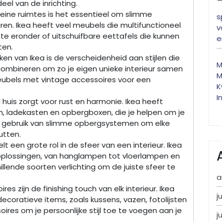
eel van de inrichting.
kleine ruimtes is het essentieel om slimme
s
ren. Ikea heeft veel meubels die multifunctioneel
v
te eronder of uitschuifbare eettafels die kunnen
e
ten.
ken van Ikea is de verscheidenheid aan stijlen die
M
n combineren om zo je eigen unieke interieur samen
M
meubels met vintage accessoires voor een
K
I
uis zorgt voor rust en harmonie. Ikea heeft
n, ladekasten en opbergboxen, die je helpen om je
k gebruik van slimme opbergsystemen om elke
utten.
elt een grote rol in de sfeer van een interieur. Ikea
soplossingen, van hanglampen tot vloerlampen en
lende soorten verlichting om de juiste sfeer te
a
s zijn de finishing touch van elk interieur. Ikea
j
coratieve items, zoals kussens, vazen, fotolijsten
res om je persoonlijke stijl toe te voegen aan je
j