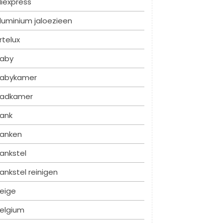
liexpress
luminium jaloezieen
rtelux
aby
abykamer
adkamer
ank
anken
ankstel
ankstel reinigen
eige
elgium