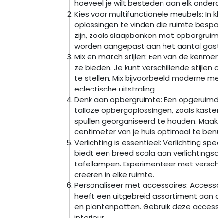
hoeveel je wilt besteden aan elk onderd
Kies voor multifunctionele meubels: In 
oplossingen te vinden die ruimte bespa
zijn, zoals slaapbanken met opbergruim
worden aangepast aan het aantal gas
Mix en match stijlen: Een van de kenmer
ze bieden. Je kunt verschillende stijle
te stellen. Mix bijvoorbeeld moderne 
eclectische uitstraling.
Denk aan opbergruimte: Een opgeruimd h
talloze opbergoplossingen, zoals kaste
spullen georganiseerd te houden. Maa
centimeter van je huis optimaal te ben
Verlichting is essentieel: Verlichting spe
biedt een breed scala aan verlichting
tafellampen. Experimenteer met verschil
creëren in elke ruimte.
Personaliseer met accessoires: Accessoire
heeft een uitgebreid assortiment aan de
en plantenpotten. Gebruik deze accessoi
interieur.