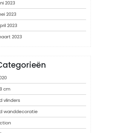
uni 2023
ei 2023
pril 2023
aart 2023
Categorieën
020
8 cm
d vlinders
d wanddecoratie
ction