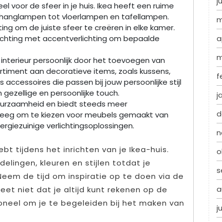
j
eel voor de sfeer in je huis. Ikea heeft een ruime
n hanglampen tot vloerlampen en tafellampen.
m
ing om de juiste sfeer te creëren in elke kamer.
a
ichting met accentverlichting om bepaalde
m
 interieur persoonlijk door het toevoegen van
rtiment aan decoratieve items, zoals kussens,
f
 accessoires die passen bij jouw persoonlijke stijl
 gezellige en persoonlijke touch.
j
duurzaamheid en biedt steeds meer
d
rweeg om te kiezen voor meubels gemaakt van
rgiezuinige verlichtingsoplossingen.
n
ebt tijdens het inrichten van je Ikea-huis.
o
elingen, kleuren en stijlen totdat je
s
eem de tijd om inspiratie op te doen via de
a
geet niet dat je altijd kunt rekenen op de
oneel om je te begeleiden bij het maken van
j