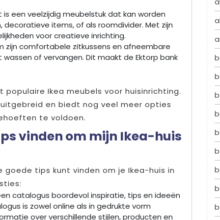
a
t is een veelzijdig meubelstuk dat kan worden
a
decoratieve items, of als roomdivider. Met zijn
jkheden voor creatieve inrichting.
a
 om zijn comfortabele zitkussens en afneembare
t wassen of vervangen. Dit maakt de Ektorp bank
b
b
t populaire Ikea meubels voor huisinrichting.
b
 uitgebreid en biedt nog veel meer opties
b
ehoeften te voldoen.
b
ips vinden om mijn Ikea-huis
b
b
je goede tips kunt vinden om je Ikea-huis in
sties:
b
 een catalogus boordevol inspiratie, tips en ideeën
alogus is zowel online als in gedrukte vorm
b
rmatie over verschillende stijlen, producten en