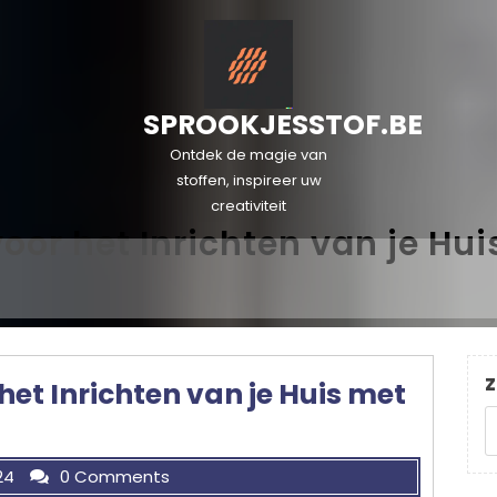
SPROOKJESSTOF.BE
Ontdek de magie van
stoffen, inspireer uw
creativiteit
 voor het Inrichten van je Hu
Z
 het Inrichten van je Huis met
24
0 Comments