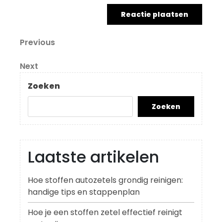
Berichtnavigatie
Previous
Previous
Post
Next
Next
Post
Zoeken
Zoeken
Laatste artikelen
Hoe stoffen autozetels grondig reinigen:
handige tips en stappenplan
Hoe je een stoffen zetel effectief reinigt