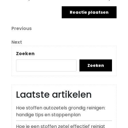
Berichtnavigatie
Previous
Previous
Post
Next
Next
Post
Zoeken
Zoeken
Laatste artikelen
Hoe stoffen autozetels grondig reinigen:
handige tips en stappenplan
Hoe je een stoffen zetel effectief reinigt