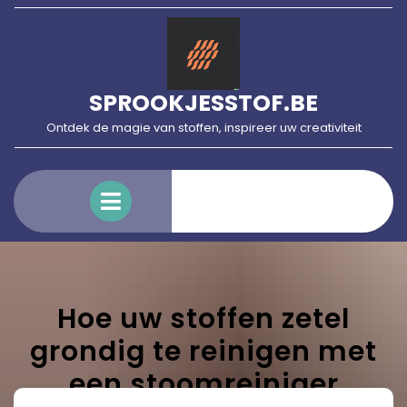
Skip
to
content
SPROOKJESSTOF.BE
Ontdek de magie van stoffen, inspireer uw creativiteit
Open
Menu
Hoe uw stoffen zetel
grondig te reinigen met
een stoomreiniger